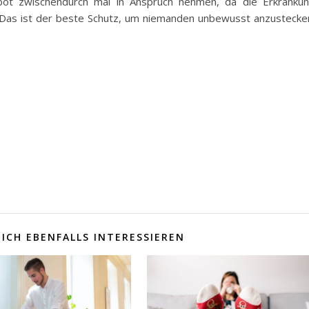
ebot zwischendurch mal in Anspruch nehmen, da die Erkranku
Das ist der beste Schutz, um niemanden unbewusst anzustecke
ICH EBENFALLS INTERESSIEREN