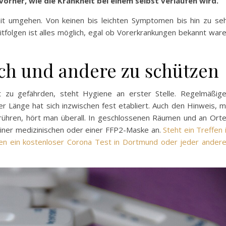
rher, wie die Krankheit bei einem selbst verlaufen wird.
amit umgehen. Von keinen bis leichten Symptomen bis hin zu se
tfolgen ist alles möglich, egal ob Vorerkrankungen bekannt war
ich und andere zu schützen
 zu gefährden, steht Hygiene an erster Stelle. Regelmäßig
Länge hat sich inzwischen fest etabliert. Auch den Hinweis, m
rühren, hört man überall. In geschlossenen Räumen und an Ort
einer medizinischen oder einer FFP2-Maske an.
Steht ein Treffen 
eden ein kostenloser Corona Test in Dortmund oder jeder ander