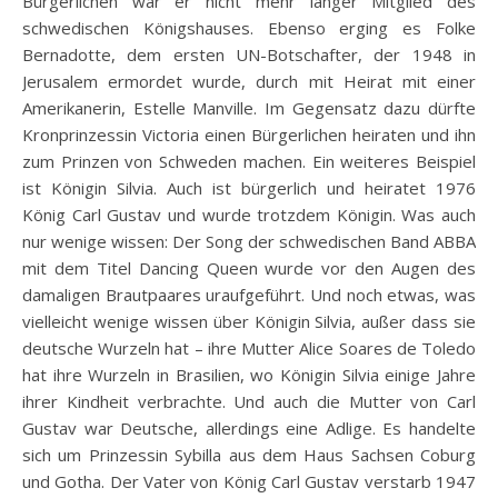
Bürgerlichen war er nicht mehr länger Mitglied des
schwedischen Königshauses. Ebenso erging es Folke
Bernadotte, dem ersten UN-Botschafter, der 1948 in
Jerusalem ermordet wurde, durch mit Heirat mit einer
Amerikanerin, Estelle Manville. Im Gegensatz dazu dürfte
Kronprinzessin Victoria einen Bürgerlichen heiraten und ihn
zum Prinzen von Schweden machen. Ein weiteres Beispiel
ist Königin Silvia. Auch ist bürgerlich und heiratet 1976
König Carl Gustav und wurde trotzdem Königin. Was auch
nur wenige wissen: Der Song der schwedischen Band ABBA
mit dem Titel Dancing Queen wurde vor den Augen des
damaligen Brautpaares uraufgeführt. Und noch etwas, was
vielleicht wenige wissen über Königin Silvia, außer dass sie
deutsche Wurzeln hat – ihre Mutter Alice Soares de Toledo
hat ihre Wurzeln in Brasilien, wo Königin Silvia einige Jahre
ihrer Kindheit verbrachte. Und auch die Mutter von Carl
Gustav war Deutsche, allerdings eine Adlige. Es handelte
sich um Prinzessin Sybilla aus dem Haus Sachsen Coburg
und Gotha. Der Vater von König Carl Gustav verstarb 1947